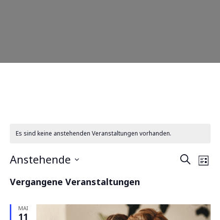
Es sind keine anstehenden Veranstaltungen vorhanden.
Vera
Ve
Anstehende
Suche
Liste
An
Datum
Such
Na
Vergangene Veranstaltungen
wählen.
und
MAI
Ansi
11