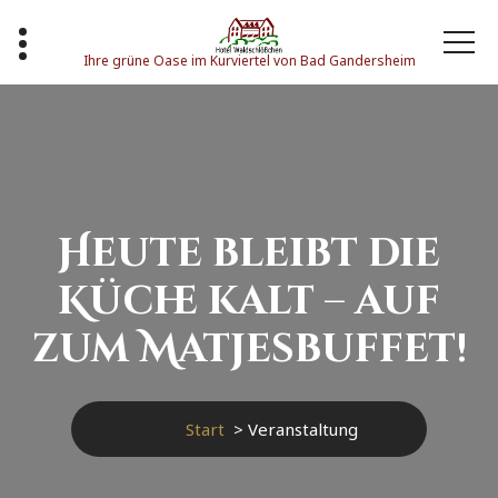
Zum
Inhalt
springen
Ihre grüne Oase im Kurviertel von Bad Gandersheim
Heute bleibt die
Küche kalt – auf
zum Matjesbuffet!
Start
>
Veranstaltung