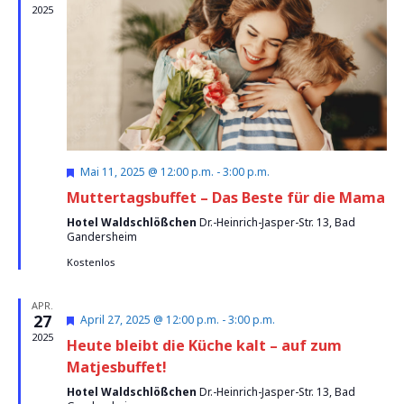
2025
Navi
Hervorgehoben
Mai 11, 2025 @ 12:00 p.m.
-
3:00 p.m.
Muttertagsbuffet – Das Beste für die Mama
Hotel Waldschlößchen
Dr.-Heinrich-Jasper-Str. 13, Bad
Gandersheim
Kostenlos
APR.
27
Hervorgehoben
April 27, 2025 @ 12:00 p.m.
-
3:00 p.m.
2025
Heute bleibt die Küche kalt – auf zum
Matjesbuffet!
Hotel Waldschlößchen
Dr.-Heinrich-Jasper-Str. 13, Bad